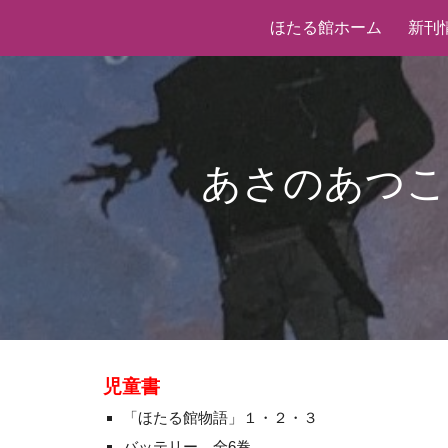
ほたる館ホーム
新刊
Sk
あさのあつこ
児童書
「ほたる館物語」
１・２・３
バッテリー 全6巻