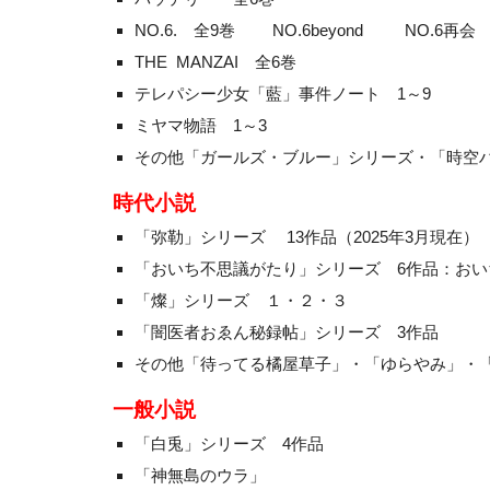
NO
.6. 全9巻
NO.6beyond NO.6再会
THE MANZAI 全6巻
テレパシー少女「藍」事件ノート 1～9
ミヤマ物語 1～3
その他「ガールズ・ブルー」シリーズ・「時空ハ
時代小説
「弥勒」シリーズ
13作品（2025年3月現在）
「おいち不思議がたり」シリーズ
6
作品：おい
「燦」シリーズ １・２・３
「闇医者おゑん秘録帖」シリーズ
3
作品
その他「待ってる橘屋草子」・「ゆらやみ」・
一般小説
「白兎」シリーズ 4作品
「神無島のウラ」