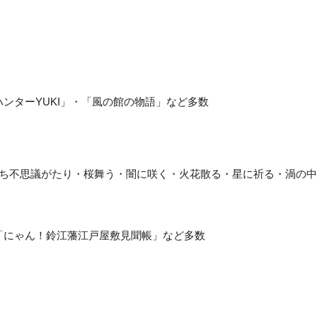
ンターYUKI」・
「風の館の物語」
など多数
ち不思議がたり・桜
舞う・闇に咲く・火花散る・星に祈る・渦の中
「にゃん！鈴江藩江戸屋敷見聞帳」など多数