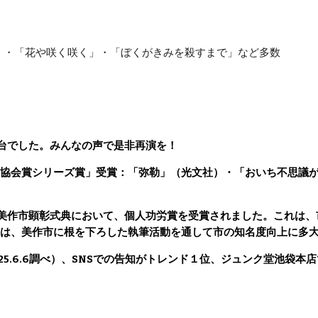
」・「花や咲く咲く」・「ぼくがきみを殺すまで」など多数
舞台でした。みんなの声で是非再演を！
協会賞シリーズ賞」受賞：「弥勒」（光文社）・「おいち不思議が
年度美作市顕彰式典において、個人功労賞を受賞されました。これは
は、美作市に根を下ろした執筆活動を通して市の知名度向上に多
025.6.6調べ）、SNSでの告知がトレンド１位、ジュンク堂池袋本店